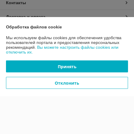
Контакты
Доставка и оплата
Обработка файлов cookie
График работы
Мы используем файлы cookies для обеспечения удобства
пользователей портала и предоставления персональных
Полная версия сайта
рекомендаций.
Вы можете настроить файлы cookies или
отключить их.
Политика обработки cookies
Принять
Сайт создан на платформе Deal.by
Отклонить
Информация для покупателя
Юридическое лицо:
ООО "ВКМэлектро"
ул. 1 Мая, 7, каб. 56
Регистрационный номер ЕГР: 591003581
УНП: 591003581