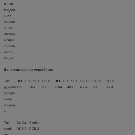
льная
предел
ьная
наибол
ьшая
отключ
ающая
способ
ность
leu, кА
Дополнительные устройства
Тип
ПРП-1
ПРП-1
ПРП-1
ПРП-1
ПРП-1
ПРП-1
ПРП1-
ПРП1-
-
ручного
125
160
250
250А
400
400А
800
800А
поворо
тного
привод
а
Тип
Скоба
Скоба
-
-
-
-
-
-
-
скобы
RCS-1
RC5-2
для