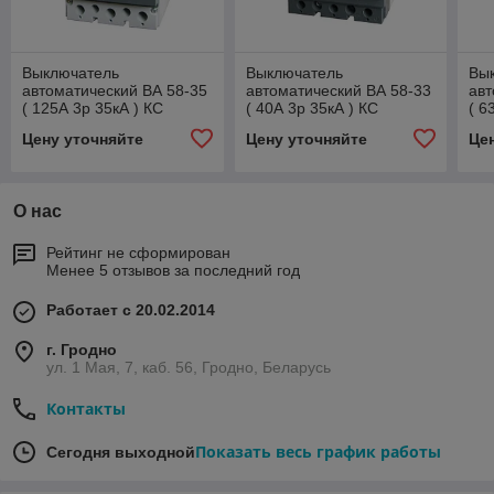
Выключатель
Выключатель
Вы
автоматический ВА 58-35
автоматический ВА 58-33
авт
( 125А 3р 35кА ) КС
( 40А 3р 35кА ) КС
( 6
Цену уточняйте
Цену уточняйте
Це
О нас
Рейтинг не сформирован
Менее 5 отзывов за последний год
Работает с 20.02.2014
г. Гродно
ул. 1 Мая, 7, каб. 56, Гродно, Беларусь
Контакты
Показать весь график работы
Сегодня выходной