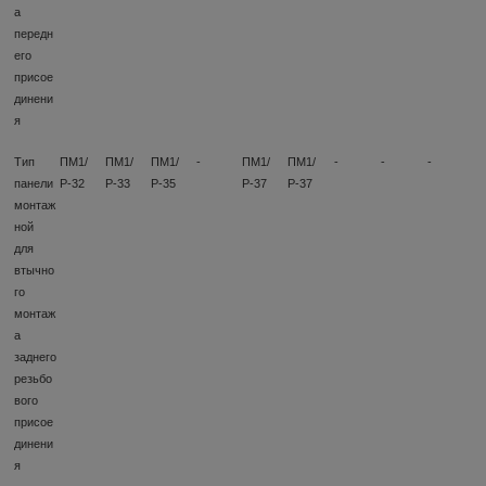
а
передн
его
присое
динени
я
Тип
ПМ1/
ПМ1/
ПМ1/
-
ПМ1/
ПМ1/
-
-
-
панели
Р-32
Р-33
Р-35
Р-37
Р-37
монтаж
ной
для
втычно
го
монтаж
а
заднего
резьбо
вого
присое
динени
я