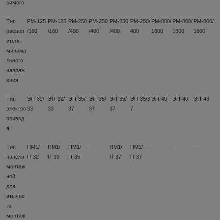
симого
Тип
РМ-125
РМ-125
РМ-250
РМ-250
РМ-250
РМ-250/
РМ-800/
РМ-800/
РМ-800/
расцеп
/160
/160
/400
/400
/400
400
1600
1600
1600
ителя
минима
льного
напряж
ения
Тип
ЭП-32/
ЭП-32/
ЭП-35/
ЭП-35/
ЭП-35/
ЭП-35/3
ЭП-40
ЭП-40
ЭП-43
электро
33
33
37
37
37
7
привод
а
Тип
ПМ1/
ПМ1/
ПМ1/
-
ПМ1/
ПМ1/
-
-
-
панели
П-32
П-33
П-35
П-37
П-37
монтаж
ной
для
втычно
го
монтаж