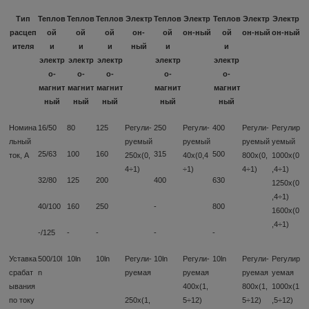
Тип
Теплов
Теплов
Теплов
Электр
Теплов
Электр
Теплов
Электр
Электр
расцеп
ой
ой
ой
он-
ой
он-ный
ой
он-ный
он-ный
ителя
и
и
и
ный
и
и
электр
электр
электр
электр
электр
о-
о-
о-
о-
о-
магнит
магнит
магнит
магнит
магнит
ный
ный
ный
ный
ный
Номина
16/50
80
125
Регули-
250
Регули-
400
Регули-
Регулир
льный
руемый
руемый
руемый
уемый
25/63
100
160
315
500
ток, А
250х(0,
40х(0,4
800х(0,
1000х(0
4÷1)
÷1)
4÷1)
,4÷1)
32/80
125
200
400
630
1250х(0
,4÷1)
40/100
160
250
-
800
1600х(0
,4÷1)
-/125
-
-
-
-
Уставка
500/10l
10ln
10ln
Регули-
10ln
Регули-
10ln
Регули-
Регулир
срабат
n
руемая
руемая
руемая
уемая
ывания
400х(1,
800х(1,
1000х(1
по току
250х(1,
5÷12)
5÷12)
,5÷12)