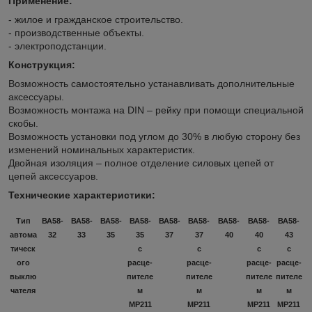
Применение:
- жилое и гражданское строительство.
- производственные объекты.
- электроподстанции.
Конструкция:
Возможность самостоятельно устанавливать дополнительные
аксессуары.
Возможность монтажа на DIN – рейку при помощи специальной
скобы.
Возможность установки под углом до 30% в любую сторону без
изменений номинальных характеристик.
Двойная изоляция – полное отделение силовых цепей от
цепей аксессуаров.
Технические характеристики:
Тип
ВА58-
ВА58-
ВА58-
ВА58-
ВА58-
ВА58-
ВА58-
ВА58-
ВА58-
автома
32
33
35
35
37
37
40
40
43
тическ
с
с
с
с
ого
расце-
расце-
расце-
расце-
выклю
пителе
пителе
пителе
пителе
чателя
м
м
м
м
МР211
МР211
МР211
МР211