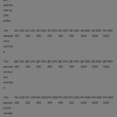
крепле
ния на
DIN-
рейку
Тип
АК-125/
АК-125/
АК-250/
АК-250/
АК-250/
АК-250/
АК-800/
АК-800/
АК-800/
аварий
160
160
400
400
400
400
1600
1600
1600
ного
контакт
а
Тип
ДК-125/
ДК-125/
ДК-250/
ДК-250/
ДК-250/
ДК-250/
ДК-800/
ДК-800/
ДК-800/
дополн
160
160
400
400
400
400
1600
1600
1600
ительн
ого
контакт
а
Тип
РН-125/
РН-125/
РН-250/
РН-250/
РН-250/
РН-250/
РН-800/
РН-800/
РН-800/
расцеп
160
160
400
400
400
400
1600
1600
1600
ителя
незави