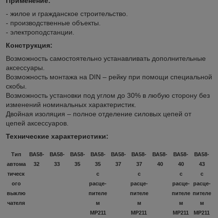
Применение:
- жилое и гражданское строительство.
- производственные объекты.
- электроподстанции.
Конструкция:
Возможность самостоятельно устанавливать дополнительные
аксессуары.
Возможность монтажа на DIN – рейку при помощи специальной
скобы.
Возможность установки под углом до 30% в любую сторону без
изменений номинальных характеристик.
Двойная изоляция – полное отделение силовых цепей от
цепей аксессуаров.
Технические характеристики:
Тип
ВА58-
ВА58-
ВА58-
ВА58-
ВА58-
ВА58-
ВА58-
ВА58-
ВА58-
автома
32
33
35
35
37
37
40
40
43
тическ
с
с
с
с
ого
расце-
расце-
расце-
расце-
выклю
пителе
пителе
пителе
пителе
чателя
м
м
м
м
МР211
МР211
МР211
МР211