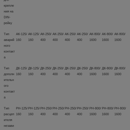
крепле
ния на
DIN-
рейку
Тип
АК-125/
АК-125/
АК-250/
АК-250/
АК-250/
АК-250/
АК-800/
АК-800/
АК-800/
аварий
160
160
400
400
400
400
1600
1600
1600
ного
контакт
а
Тип
ДК-125/
ДК-125/
ДК-250/
ДК-250/
ДК-250/
ДК-250/
ДК-800/
ДК-800/
ДК-800/
дополн
160
160
400
400
400
400
1600
1600
1600
ительн
ого
контакт
а
Тип
РН-125/
РН-125/
РН-250/
РН-250/
РН-250/
РН-250/
РН-800/
РН-800/
РН-800/
расцеп
160
160
400
400
400
400
1600
1600
1600
ителя
незави