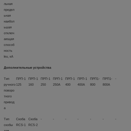
льная
предел
ьная
наибол
ьшая
отключ
ающая
способ
ность
leu, кА
Дополнительные устройства
Тип
ПРП-1
ПРП-1
ПРП-1
ПРП-1
ПРП-1
ПРП-1
ПРП1-
ПРП1-
-
ручного
125
160
250
250А
400
400А
800
800А
поворо
тного
привод
а
Тип
Скоба
Скоба
-
-
-
-
-
-
-
скобы
RCS-1
RC5-2
для