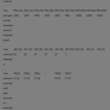
симого
Тип
РМ-125
РМ-125
РМ-250
РМ-250
РМ-250
РМ-250/
РМ-800/
РМ-800/
РМ-800/
расцеп
/160
/160
/400
/400
/400
400
1600
1600
1600
ителя
минима
льного
напряж
ения
Тип
ЭП-32/
ЭП-32/
ЭП-35/
ЭП-35/
ЭП-35/
ЭП-35/3
ЭП-40
ЭП-40
ЭП-43
электро
33
33
37
37
37
7
привод
а
Тип
ПМ1/
ПМ1/
ПМ1/
-
ПМ1/
ПМ1/
-
-
-
панели
П-32
П-33
П-35
П-37
П-37
монтаж
ной
для
втычно
го
монтаж