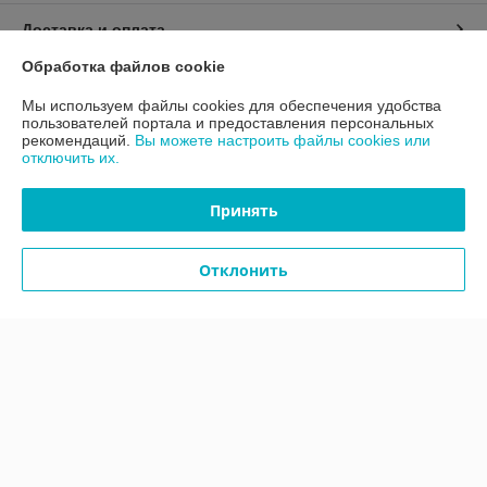
Доставка и оплата
Обработка файлов cookie
График работы
Мы используем файлы cookies для обеспечения удобства
пользователей портала и предоставления персональных
Полная версия сайта
рекомендаций.
Вы можете настроить файлы cookies или
отключить их.
Политика обработки cookies
Принять
Сайт создан на платформе Deal.by
Отклонить
Информация для покупателя
Юридическое лицо:
ООО "ВКМэлектро"
ул. 1 Мая, 7, каб. 56
Регистрационный номер ЕГР: 591003581
УНП: 591003581
Регистрационный орган: Гродненский городской исполнительный
комитет