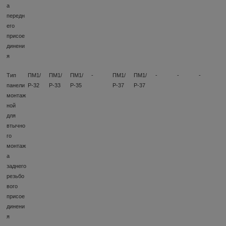
а
передн
его
присое
динени
я
Тип
ПМ1/
ПМ1/
ПМ1/
-
ПМ1/
ПМ1/
-
-
-
панели
Р-32
Р-33
Р-35
Р-37
Р-37
монтаж
ной
для
втычно
го
монтаж
а
заднего
резьбо
вого
присое
динени
я