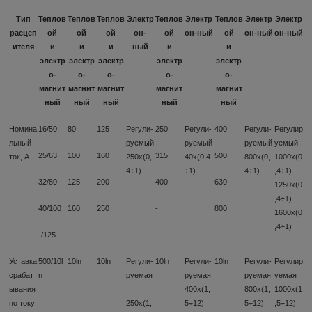
Тип
Теплов
Теплов
Теплов
Электр
Теплов
Электр
Теплов
Электр
Электр
расцеп
ой
ой
ой
он-
ой
он-ный
ой
он-ный
он-ный
ителя
и
и
и
ный
и
и
электр
электр
электр
электр
электр
о-
о-
о-
о-
о-
магнит
магнит
магнит
магнит
магнит
ный
ный
ный
ный
ный
Номина
16/50
80
125
Регули-
250
Регули-
400
Регули-
Регулир
льный
руемый
руемый
руемый
уемый
25/63
100
160
315
500
ток, А
250х(0,
40х(0,4
800х(0,
1000х(0
4÷1)
÷1)
4÷1)
,4÷1)
32/80
125
200
400
630
1250х(0
,4÷1)
40/100
160
250
-
800
1600х(0
,4÷1)
-/125
-
-
-
-
Уставка
500/10l
10ln
10ln
Регули-
10ln
Регули-
10ln
Регули-
Регулир
срабат
n
руемая
руемая
руемая
уемая
ывания
400х(1,
800х(1,
1000х(1
по току
250х(1,
5÷12)
5÷12)
,5÷12)