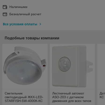
Наличными
Безналичный расчет
Все условия оплаты
Подобные товары компании
Светильник
Лестничный автомат
Дат
светодиодный ЖКХ-LED-
ASO-203 с датчиком
КС
STARFISH-5W-4000К-КС
движения для всех типов
с оптико-акустическим
ламп