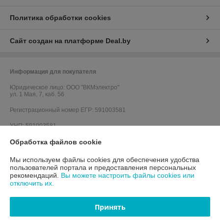
Политика обработки cookies
Сайт создан на платформе Deal.by
Информация для покупателя
Юридическое лицо:
ООО "ВКМэлектро"
ул. 1 Мая, 7, каб. 56
Регистрационный номер ЕГР: 591003581
УНП: 591003581
Обработка файлов cookie
Регистрационный орган: Гродненский городской исполнительный
комитет
Мы используем файлы cookies для обеспечения удобства
Дата регистрации компании: 29.03.2012
пользователей портала и предоставления персональных
рекомендаций.
Вы можете настроить файлы cookies или
Ссылка на свидетельство/лицензию
отключить их.
Ссылка на свидетельство/лицензию
Принять
Ссылка на свидетельство/лицензию