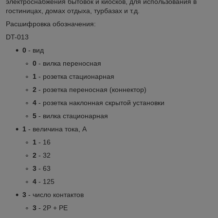
электроснабжения бытовок и киосков, для использования в
гостиницах, домах отдыха, турбазах и т.д.
Расшифровка обозначения:
DT-013
0
- вид
0
- вилка переносная
1
- розетка стационарная
2
- розетка переносная (коннектор)
4
- розетка наклонная скрытой установки
5
- вилка стационарная
1
- величина тока, А
1
- 16
2
- 32
3
- 63
4
- 125
3
- число контактов
3
- 2P + PE