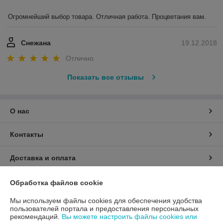
Огромнейший выбор товара. Отличная работа. Процветания вам.
Снежана
19.12.2018
Отлично
Показать все отзывы
О нас
Контакты
Доставка и оплата
График работы
Обработка файлов cookie
Мы используем файлы cookies для обеспечения удобства
Полная версия сайта
пользователей портала и предоставления персональных
рекомендаций.
Вы можете настроить файлы cookies или