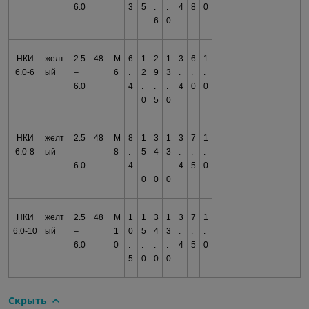
6.0
3
5
.
.
4
8
0
6
0
НКИ
желт
2.5
48
М
6
1
2
1
3
6
1
6.0-6
ый
–
6
.
2
9
3
.
.
.
6.0
4
.
.
.
4
0
0
0
5
0
НКИ
желт
2.5
48
М
8
1
3
1
3
7
1
6.0-8
ый
–
8
.
5
4
3
.
.
.
6.0
4
.
.
.
4
5
0
0
0
0
НКИ
желт
2.5
48
М
1
1
3
1
3
7
1
6.0-10
ый
–
1
0
5
4
3
.
.
.
6.0
0
.
.
.
.
4
5
0
5
0
0
0
Скрыть