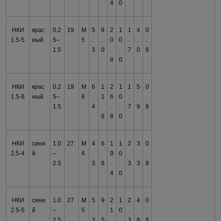
4
0
НКИ
крас
0.2
19
М
5
8
2
1
1
4
0
1.5-5
ный
5–
5
.
.
0
0
.
.
.
1.5
3
0
.
.
7
0
8
8
0
НКИ
крас
0.2
19
М
6
1
2
1
1
5
0
1.5-6
ный
5–
6
.
1
6
0
.
.
.
1.5
4
.
.
.
7
9
8
6
8
0
НКИ
сини
1.0
27
М
4
6
1
1
2
3
0
2.5-4
й
–
4
.
.
9
0
.
.
.
2.5
3
6
.
.
3
3
8
4
0
НКИ
сини
1.0
27
М
5
9
2
1
2
4
0
2.5-5
й
–
5
.
.
1
0
.
.
.
2.5
3
5
.
.
3
8
8