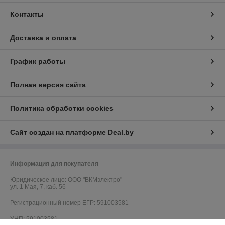
Контакты
Доставка и оплата
График работы
Полная версия сайта
Политика обработки cookies
Сайт создан на платформе Deal.by
Информация для покупателя
Юридическое лицо:
ООО "ВКМэлектро"
ул. 1 Мая, 7, каб. 56
Регистрационный номер ЕГР: 591003581
УНП: 591003581