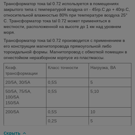
Трансформатор тока tal 0.72 используется в помещениях
закрытого типа с температурой воздуха от - 45гр.C до + 40гр.C,
относительной влажностью 80% при температуре воздуха 25°
C. Трансформатор тока tal 0.72 может применяться в
местности, расположенной на высоте до 1 км над уровнем
моря.
Трансформатор тока tal 0.72 производится с применением в
его конструкции магнитопровода прямоугольной либо
тороидальной формы. Магнитопровод с обмоткой помещен в
огнестойком неразборном корпусе из пластмассы.
Коэф.
Класс точности
Нагрузка, ВA
трансформации
20/5A, 30/5A
0,5S
5
50/5A, 75/5A,
0,5S
5;10
100/5A
150/5A
200/5A
0,5S
10
0,2S
5
Скрыть