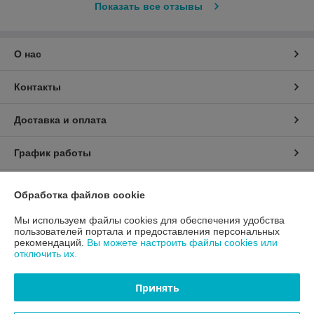
Показать все отзывы
О нас
Контакты
Доставка и оплата
График работы
Полная версия сайта
Обработка файлов cookie
Политика обработки cookies
Мы используем файлы cookies для обеспечения удобства
пользователей портала и предоставления персональных
рекомендаций.
Вы можете настроить файлы cookies или
Сайт создан на платформе Deal.by
отключить их.
Принять
Информация для покупателя