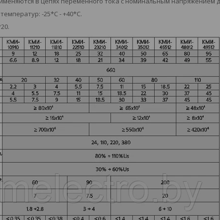
именяются в цепях переменного тока с номинальным напряжением до
емператур: -25*С - +40*С.
20.