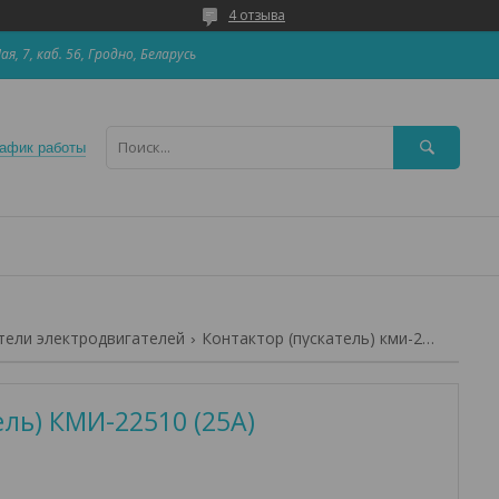
4 отзыва
Мая, 7, каб. 56, Гродно, Беларусь
афик работы
тели электродвигателей
Контактор (пускатель) кми-22510 (25а)
ель) КМИ-22510 (25А)