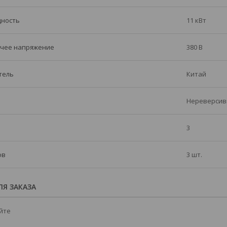
щность
11 кВт
чее напряжение
380 В
тель
Китай
Нереверси
3
ов
3 шт.
Я ЗАКАЗА
йте