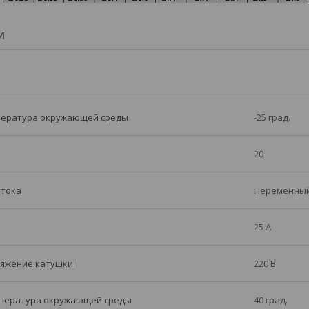
И
ература окружающей среды
-25 град.
20
 тока
Переменны
25 А
яжение катушки
220 В
пература окружающей среды
40 град.