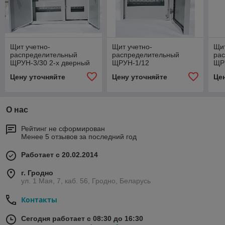
Щит учетно-
Щит учетно-
Щит
распределительный
распределительный
ра
ЩРУН-3/30 2-х дверный
ЩРУН-1/12
ЩР
(580х490х170)
IP54(395х310х165)
(50
Цену уточняйте
Цену уточняйте
Це
О нас
Рейтинг не сформирован
Менее 5 отзывов за последний год
Работает с 20.02.2014
г. Гродно
ул. 1 Мая, 7, каб. 56, Гродно, Беларусь
Контакты
Сегодня работает с 08:30 до 16:30