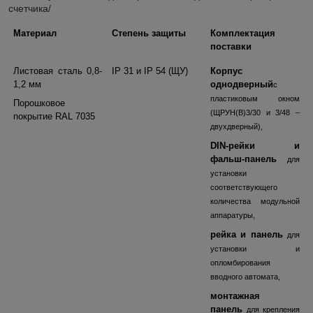
счетчика/
Материал
Степень защиты
Комплектация
поставки
Листовая сталь 0,8-
IP 31
и
IP 54
(ЩУ)
Корпус
1,2 мм
однодверный
с
пластиковым окном
Порошковое
(ЩРУН(В)3/30 и 3/48 –
покрытие
RAL 7035
двухдверный),
DIN-рейки и
фальш-панель
для
установки
соответствующего
количества модульной
аппаратуры,
рейка и панель
для
установки и
опломбирования
вводного автомата,
монтажная
панель
для крепления