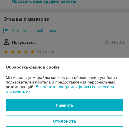
Показать весь график работы
Отзывы о магазине
4 отзывов за всё время
Покупатель
23.04.2019
Отлично
Огромнейший выбор товара. Отличная работа. Процветания вам.
Обработка файлов cookie
Мы используем файлы cookies для обеспечения удобства
Снежана
19.12.2018
пользователей портала и предоставления персональных
рекомендаций.
Вы можете настроить файлы cookies или
Отлично
отключить их.
Показать все отзывы
Принять
О нас
Отклонить