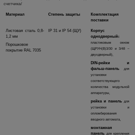
счетчика/
Материал
Степень защиты
Комплектация
поставки
Листовая сталь 0,8-
IP 31
и
IP 54
(ЩУ)
Корпус
1,2 мм
однодверный
с
пластиковым окном
Порошковое
(ЩРУН(В)3/30 и 3/48 –
покрытие
RAL 7035
двухдверный),
DIN-рейки и
фальш-панель
для
установки
соответствующего
количества модульной
аппаратуры,
рейка и панель
для
установки и
опломбирования
вводного автомата,
монтажная
панель
для крепления