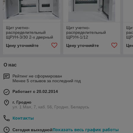
Щит учетно-
Щит учетно-
Щит
распределительный
распределительный
ра
ЩРУН-3/30 2-х дверный
ЩРУН-1/12
ЩР
(580х490х170)
IP54(395х310х165)
(40
Цену уточняйте
Цену уточняйте
Це
О нас
Рейтинг не сформирован
Менее 5 отзывов за последний год
Работает с 20.02.2014
г. Гродно
ул. 1 Мая, 7, каб. 56, Гродно, Беларусь
Контакты
Показать весь график работы
Сегодня выходной