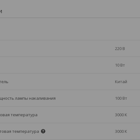
И
220 В
10 Вт
тель
Китай
щность лампы накаливания
100 Вт
овая температура
3000 К
товая температура
3000 К