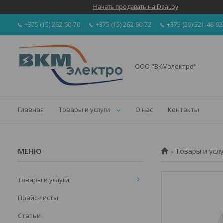
Начать продавать на Deal.by
+375 (15) 262-60-70
+375 (15) 262-60-72
+375 (29) 521-46-92
ООО "ВКМэлектро"
Главная
Товары и услуги
О нас
Контакты
Товары и усл
Товары и услуги
Прайс-листы
Статьи