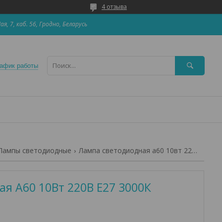
4 отзыва
Мая, 7, каб. 56, Гродно, Беларусь
афик работы
Лампы светодиодные
Лампа светодиодная а60 10вт 220в е27 3000к
я А60 10Вт 220В Е27 3000К