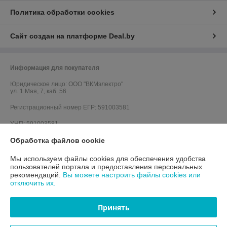
Политика обработки cookies
Сайт создан на платформе Deal.by
Информация для покупателя
Юридическое лицо:
ООО "ВКМэлектро"
ул. 1 Мая, 7, каб. 56
Регистрационный номер ЕГР: 591003581
УНП: 591003581
Обработка файлов cookie
Регистрационный орган: Гродненский городской исполнительный
комитет
Мы используем файлы cookies для обеспечения удобства
Дата регистрации компании: 29.03.2012
пользователей портала и предоставления персональных
рекомендаций.
Вы можете настроить файлы cookies или
Ссылка на свидетельство/лицензию
отключить их.
Ссылка на свидетельство/лицензию
Принять
Ссылка на свидетельство/лицензию