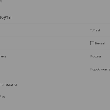
И
ибуты
T.Plast
Белый
тель
Россия
Короб монт
Я ЗАКАЗА
йте