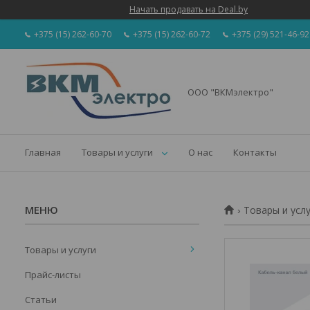
Начать продавать на Deal.by
+375 (15) 262-60-70
+375 (15) 262-60-72
+375 (29) 521-46-92
ООО "ВКМэлектро"
Главная
Товары и услуги
О нас
Контакты
Товары и усл
Товары и услуги
Прайс-листы
Статьи