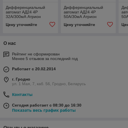
Дифференциальный
Дифференциальный
Ди
автомат АД24 4Р
автомат АД24 4Р
авт
32А/300мА Атрион
50А/30мА Атрион
50
Цену уточняйте
Цену уточняйте
Це
О нас
Рейтинг не сформирован
Менее 5 отзывов за последний год
Работает с 20.02.2014
г. Гродно
ул. 1 Мая, 7, каб. 56, Гродно, Беларусь
Контакты
Сегодня работает с 08:30 до 16:30
Показать весь график работы
Отзывы о магазине