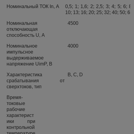
Номинальный
ТОК
In,
А
0,5; 1; 1,6; 2; 2,5; 3; 4; 5; 6; 8;
10; 13; 16; 20; 25; 32; 40; 50; 63
Номинальная
4500
отключающая
способность
U
,
А
Номинальное
4000
импульсное
выдерживаемое
напряжение
Uim
P
,
В
Характеристика
В, С,
D
срабатывания от
сверхтоков, тип
Время-
токовые
рабочие
характерист
ики при
контрольной
температуре