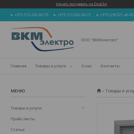
Начать продавать на Deal.by
+375 (15) 262-60-70
+375 (15) 262-60-72
+375 (29) 521-46-92
ООО "ВКМэлектро"
Главная
Товары и услуги
О нас
Контакты
Товары и усл
Товары и услуги
Прайс-листы
Статьи