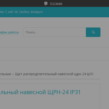
4 отзыва
Мая, 7, каб. 56, Гродно, Беларусь
афик работы
ельные
Щит распределительный навесной щрн-24 ip31
льный навесной ЩРН-24 IP31