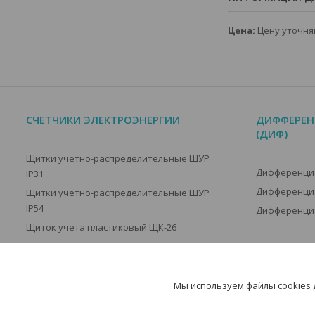
Цена:
Цену уточня
СЧЕТЧИКИ ЭЛЕКТРОЭНЕРГИИ
ДИФФЕРЕН
(ДИФ)
Щитки учетно-распределительные ЩУР
Дифференци
IP31
Дифференци
Щитки учетно-распределительные ЩУР
IP54
Дифференци
Щиток учета пластиковый ЩК-26
Трансформаторы тока
Электросчетчики электронные
Мы используем файлы cookies