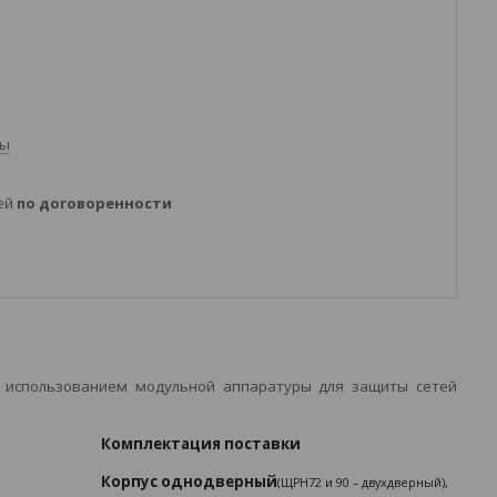
ты
ней
по договоренности
с использованием модульной аппаратуры для защиты сетей
Комплектация поставки
Корпус однодверный
(ЩРН72 и 90 – двухдверный),