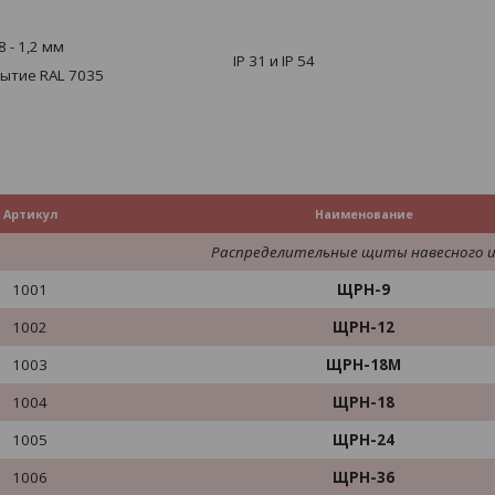
 - 1,2 мм
IP 31
и
IP 54
рытие
RAL 7035
Артикул
Наименование
Распределительные щиты навесного 
1001
ЩРН-9
1002
ЩРН-12
1003
ЩРН-18М
1004
ЩРН-18
1005
ЩРН-24
1006
ЩРН-36