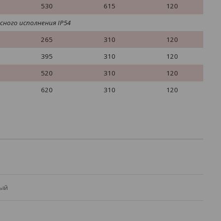
530
615
120
сного исполнения
IP
54
265
310
120
395
310
120
520
310
120
620
310
120
ый