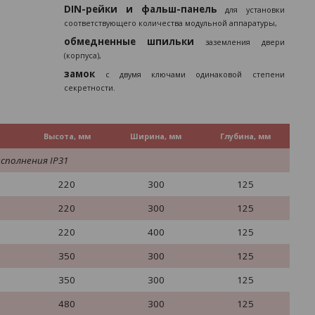
DIN-рейки и фальш-панель
для установки
соответствующего количества модульной аппаратуры,
обмедненные шпильки
заземления двери
(корпуса),
замок
с двумя ключами одинаковой степени
секретности.
Высота, мм
Ширина, мм
Глубина, мм
исполнения
IP
31
220
300
125
220
300
125
220
400
125
350
300
125
350
300
125
480
300
125